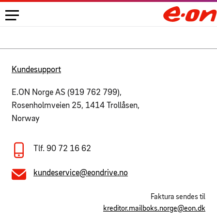
Kundesupport
E.ON Norge AS (919 762 799),
Rosenholmveien 25, 1414 Trollåsen,
Norway
Tlf. 90 72 16 62
kundeservice@eondrive.no
Faktura sendes til
kreditor.mailboks.norge@eon.dk